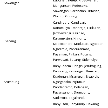
Kapuhan, Ketep, Krogowanan,
Sawangan
Mangunsari, Podosoko,
Sawangan, Soronalan, Tirtosari,
Wulung Gunung
Candiretno, Candisari,
Donomulyo, Donorejo, Girikulon,
Jambewangi, Kalijoso,
Karangkajen, Krincing,
Secang
Madiocondro, Madusari, Ngabean,
Ngadirojo, Pancuranmas,
Payaman, Pirikan, Pucang,
Purwosari, Secang, Sidomulyo
Banyuadem, Bringin, Jerukagung,
Kaliurang, Kamongan, Kemiren,
Kradenan, Mranggen, Ngablak,
Srumbung
Ngargosoko, Nglumut,
Pandanretno, Polengan,
Pucanganom, Srumbung,
Sudimoro, Tegalrandu
Banyusari, Banyuurip, Dawung,