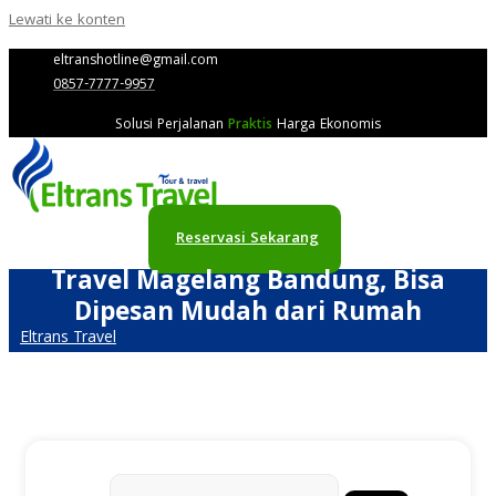
Lewati ke konten
eltranshotline@gmail.com
0857-7777-9957
Solusi Perjalanan
Praktis
Harga Ekonomis
Reservasi Sekarang
Travel Magelang Bandung, Bisa
Dipesan Mudah dari Rumah
Eltrans Travel