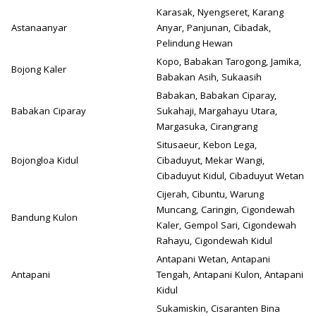
Karasak, Nyengseret, Karang
Astanaanyar
Anyar, Panjunan, Cibadak,
Pelindung Hewan
Kopo, Babakan Tarogong, Jamika,
Bojong Kaler
Babakan Asih, Sukaasih
Babakan, Babakan Ciparay,
Babakan Ciparay
Sukahaji, Margahayu Utara,
Margasuka, Cirangrang
Situsaeur, Kebon Lega,
Bojongloa Kidul
Cibaduyut, Mekar Wangi,
Cibaduyut Kidul, Cibaduyut Wetan
Cijerah, Cibuntu, Warung
Muncang, Caringin, Cigondewah
Bandung Kulon
Kaler, Gempol Sari, Cigondewah
Rahayu, Cigondewah Kidul
Antapani Wetan, Antapani
Antapani
Tengah, Antapani Kulon, Antapani
Kidul
Sukamiskin, Cisaranten Bina