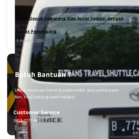
Travel Depok Semarang Siap Antar Sampai dengan
Alamat Penumpang
6 Agustus 2026
Butuh Bantuan ?
Untuk reservasi travel & sewa mobil, atau pertanyaan
lain, bisa hubungi kami melalui :
Customer Service
0857-7777-9957