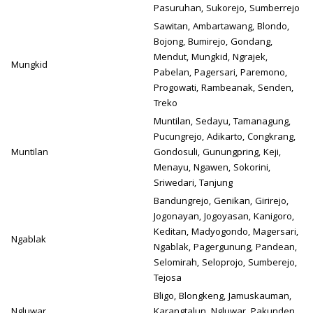
Pasuruhan, Sukorejo, Sumberrejo
Sawitan, Ambartawang, Blondo,
Bojong, Bumirejo, Gondang,
Mendut, Mungkid, Ngrajek,
Mungkid
Pabelan, Pagersari, Paremono,
Progowati, Rambeanak, Senden,
Treko
Muntilan, Sedayu, Tamanagung,
Pucungrejo, Adikarto, Congkrang,
Muntilan
Gondosuli, Gunungpring, Keji,
Menayu, Ngawen, Sokorini,
Sriwedari, Tanjung
Bandungrejo, Genikan, Girirejo,
Jogonayan, Jogoyasan, Kanigoro,
Keditan, Madyogondo, Magersari,
Ngablak
Ngablak, Pagergunung, Pandean,
Selomirah, Seloprojo, Sumberejo,
Tejosa
Bligo, Blongkeng, Jamuskauman,
Ngluwar
Karangtalun, Ngluwar, Pakunden,