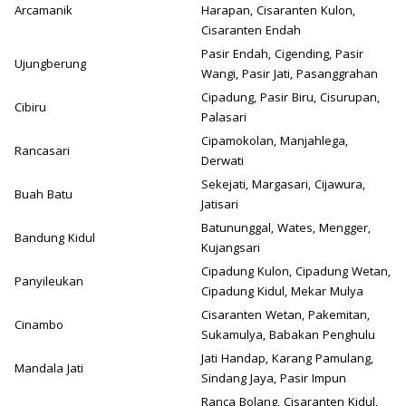
Arcamanik
Harapan, Cisaranten Kulon,
Cisaranten Endah
Pasir Endah, Cigending, Pasir
Ujungberung
Wangi, Pasir Jati, Pasanggrahan
Cipadung, Pasir Biru, Cisurupan,
Cibiru
Palasari
Cipamokolan, Manjahlega,
Rancasari
Derwati
Sekejati, Margasari, Cijawura,
Buah Batu
Jatisari
Batununggal, Wates, Mengger,
Bandung Kidul
Kujangsari
Cipadung Kulon, Cipadung Wetan,
Panyileukan
Cipadung Kidul, Mekar Mulya
Cisaranten Wetan, Pakemitan,
Cinambo
Sukamulya, Babakan Penghulu
Jati Handap, Karang Pamulang,
Mandala Jati
Sindang Jaya, Pasir Impun
Ranca Bolang, Cisaranten Kidul,