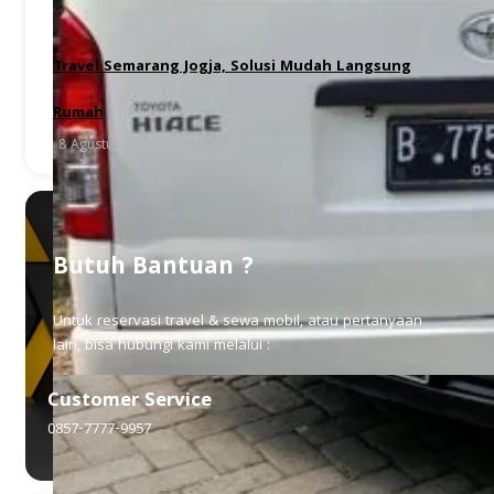
Travel Semarang Jogja, Solusi Mudah Langsung
Rumah
8 Agustus 2026
Butuh Bantuan ?
Untuk reservasi travel & sewa mobil, atau pertanyaan
lain, bisa hubungi kami melalui :
Customer Service
0857-7777-9957