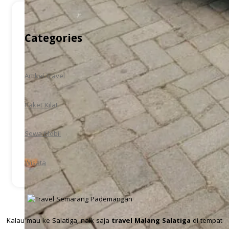
Categories
Artikel Travel
Paket Kilat
Sewa Mobil
Wisata
Kalau mau ke Salatiga, naik saja
travel Malang Salatiga
di tempat