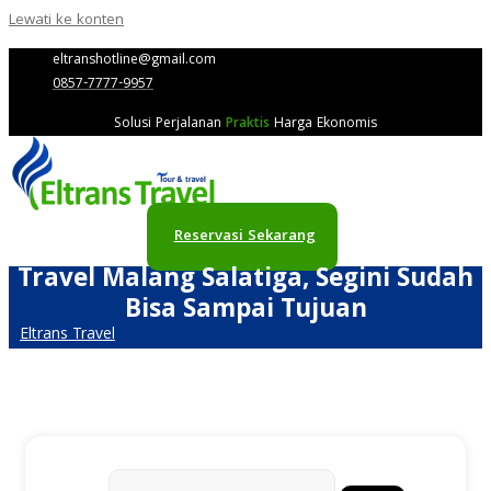
Lewati ke konten
eltranshotline@gmail.com
0857-7777-9957
Solusi Perjalanan
Praktis
Harga Ekonomis
Reservasi Sekarang
Travel Malang Salatiga, Segini Sudah
Bisa Sampai Tujuan
Eltrans Travel