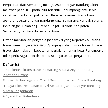
Perjalanan dari Semarang menuju Astana Anyar Bandung akan
melewati jalan TOL pada jalur tertentu. Penumpang tentu lebih
cepat sampai ke tempat tujuan. Rute perjalanan Eltrans travel
Semarang Astana Anyar Bandung yaitu Semarang, Kendal, Batang,
Pekalongan, Pemalang, Brebes, Tegal, Cirebon, Kadipaten,
Sumedang, dan terakhir Astana Anyar.
Eltrans merupakan penyedia jasa travel yang terpercaya. Eltrans
travel mempunyai
track record
panjang dalam bisnis travel. Eltrans
travel siap melayani kebutuhan perjalanan antar kota. Penumpang
tidak perlu ragu memilih Eltrans sebagai teman perjalanan.
Daftar Isi
1
Kelebihan Eltrans Travel Semarang Astana Anyar Bandung
2
Armada Eltrans
3
Jadwal Keberangkatan Travel Semarang Astana Anyar Bandung
4
Biaya Tiket Perjalanan Travel Semarang Astana Anyar Bandung
5
Area Pengantaran
6
Syarat Dan Ketentuan