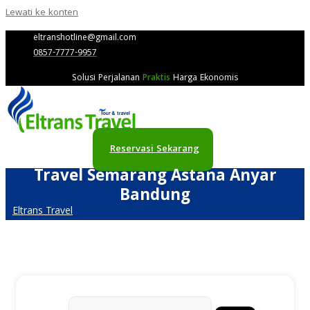
Lewati ke konten
eltranshotline@gmail.com
0857-7777-9957
Solusi Perjalanan
Praktis
Harga Ekonomis
Reservasi Sekarang
Travel Semarang Astana Anyar
Bandung
Eltrans Travel