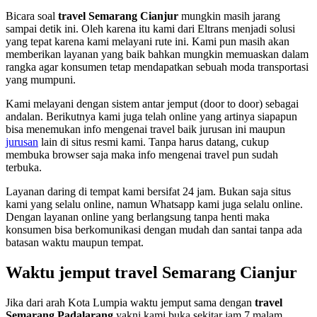
Bicara soal
travel Semarang Cianjur
mungkin masih jarang
sampai detik ini. Oleh karena itu kami dari Eltrans menjadi solusi
yang tepat karena kami melayani rute ini. Kami pun masih akan
memberikan layanan yang baik bahkan mungkin memuaskan dalam
rangka agar konsumen tetap mendapatkan sebuah moda transportasi
yang mumpuni.
Kami melayani dengan sistem antar jemput (door to door) sebagai
andalan. Berikutnya kami juga telah online yang artinya siapapun
bisa menemukan info mengenai travel baik jurusan ini maupun
jurusan
lain di situs resmi kami. Tanpa harus datang, cukup
membuka browser saja maka info mengenai travel pun sudah
terbuka.
Layanan daring di tempat kami bersifat 24 jam. Bukan saja situs
kami yang selalu online, namun Whatsapp kami juga selalu online.
Dengan layanan online yang berlangsung tanpa henti maka
konsumen bisa berkomunikasi dengan mudah dan santai tanpa ada
batasan waktu maupun tempat.
Waktu jemput travel Semarang Cianjur
Jika dari arah Kota Lumpia waktu jemput sama dengan
travel
Semarang Padalarang
yakni kami buka sekitar jam 7 malam.