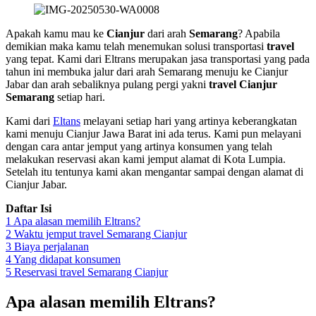
Apakah kamu mau ke
Cianjur
dari arah
Semarang
? Apabila
demikian maka kamu telah menemukan solusi transportasi
travel
yang tepat. Kami dari Eltrans merupakan jasa transportasi yang pada
tahun ini membuka jalur dari arah Semarang menuju ke Cianjur
Jabar dan arah sebaliknya pulang pergi yakni
travel Cianjur
Semarang
setiap hari.
Kami dari
Eltans
melayani setiap hari yang artinya keberangkatan
kami menuju Cianjur Jawa Barat ini ada terus. Kami pun melayani
dengan cara antar jemput yang artinya konsumen yang telah
melakukan reservasi akan kami jemput alamat di Kota Lumpia.
Setelah itu tentunya kami akan mengantar sampai dengan alamat di
Cianjur Jabar.
Daftar Isi
1
Apa alasan memilih Eltrans?
2
Waktu jemput travel Semarang Cianjur
3
Biaya perjalanan
4
Yang didapat konsumen
5
Reservasi travel Semarang Cianjur
Apa alasan memilih Eltrans?