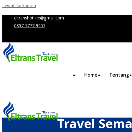
Lewati ke konten
eltranshotline@gmail.com
0857-7777-9957
Home
Tentang
Travel Sema