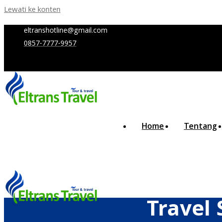
Lewati ke konten
eltranshotline@gmail.com
0857-7777-9957
Home
Tentang
Travel