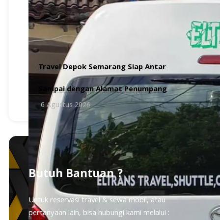
6 Agustus 2026
Travel Depok Semarang Siap Antar
Sampai dengan Alamat Penumpang
6 Agustus 2026
Butuh Bantuan ?
Untuk reservasi travel & sewa mobil, atau
pertanyaan lain, bisa hubungi kami melalui :