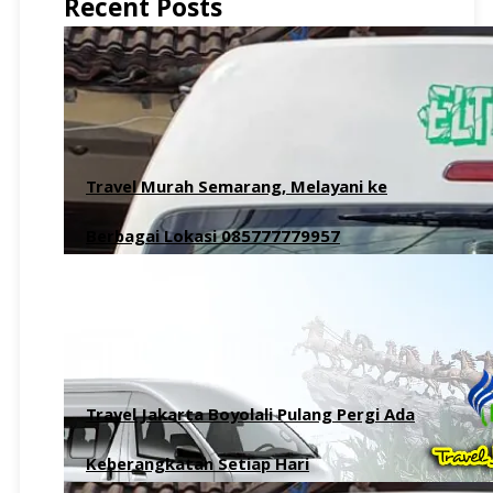
Recent Posts
Travel Murah Semarang, Melayani ke
Berbagai Lokasi 085777779957
8 Agustus 2026
Travel Jakarta Boyolali Pulang Pergi Ada
Keberangkatan Setiap Hari