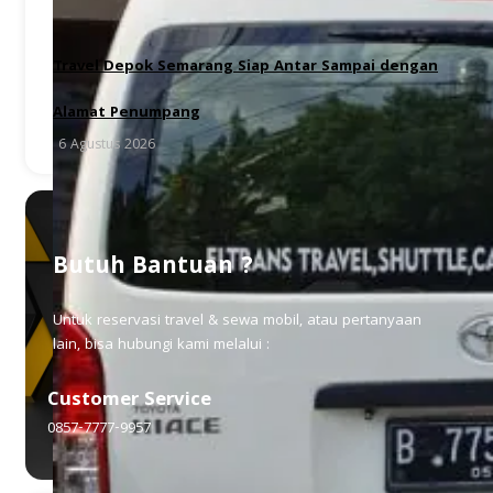
Travel Depok Semarang Siap Antar Sampai dengan
Alamat Penumpang
6 Agustus 2026
Butuh Bantuan ?
Untuk reservasi travel & sewa mobil, atau pertanyaan
lain, bisa hubungi kami melalui :
Customer Service
0857-7777-9957