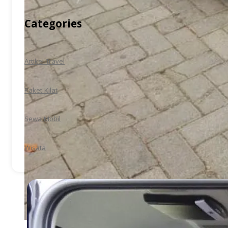
Categories
Artikel Travel
Paket Kilat
Sewa Mobil
Wisata