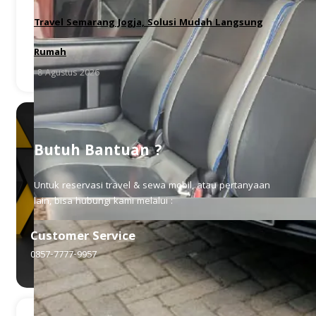
Travel Semarang Jogja, Solusi Mudah Langsung
Rumah
8 Agustus 2026
Butuh Bantuan ?
Untuk reservasi travel & sewa mobil, atau pertanyaan
lain, bisa hubungi kami melalui :
Customer Service
0857-7777-9957