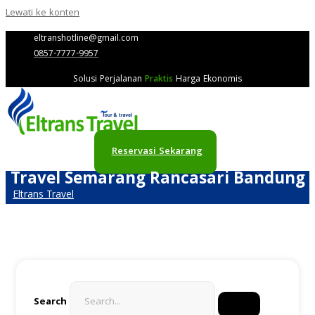
Lewati ke konten
eltranshotline@gmail.com
0857-7777-9957
Solusi Perjalanan
Praktis
Harga Ekonomis
Reservasi Sekarang
Travel Semarang Rancasari Bandung
Eltrans Travel
Search