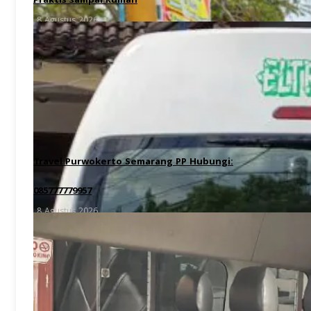
Praktis sampai Rumah
8 Agustus 2026
Travel Purwokerto Semarang PP Hubungi:
085777779957
8 Agustus 2026