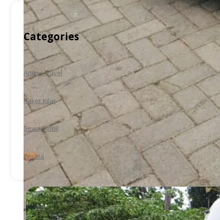
Categories
Artikel Travel
Paket Kilat
Sewa Mobil
Wisata