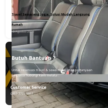
Travel Semarang Jogja, Solusi Mudah Langsung
Rumah
8 Agustus 2026
Butuh Bantuan ?
Untuk reservasi travel & sewa mobil, atau pertanyaan
lain, bisa hubungi kami melalui :
Customer Service
0857-7777-9957