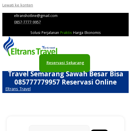
Lewati ke konten
eltranshotline@gmail.com
0857-7777-9957
Solusi Perjalanan
Praktis
Harga Ekonomis
Reservasi Sekarang
Travel Semarang Sawah Besar Bisa
085777779957 Reservasi Online
Eltrans Travel