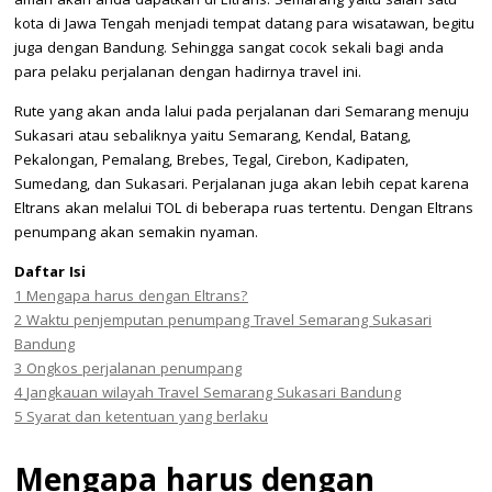
aman akan anda dapatkan di Eltrans. Semarang yaitu salah satu
kota di Jawa Tengah menjadi tempat datang para wisatawan, begitu
juga dengan Bandung. Sehingga sangat cocok sekali bagi anda
para pelaku perjalanan dengan hadirnya travel ini.
Rute yang akan anda lalui pada perjalanan dari Semarang menuju
Sukasari atau sebaliknya yaitu Semarang, Kendal, Batang,
Pekalongan, Pemalang, Brebes, Tegal, Cirebon, Kadipaten,
Sumedang, dan Sukasari. Perjalanan juga akan lebih cepat karena
Eltrans akan melalui TOL di beberapa ruas tertentu. Dengan Eltrans
penumpang akan semakin nyaman.
Daftar Isi
1
Mengapa harus dengan Eltrans?
2
Waktu penjemputan penumpang Travel Semarang Sukasari
Bandung
3
Ongkos perjalanan penumpang
4
Jangkauan wilayah Travel Semarang Sukasari Bandung
5
Syarat dan ketentuan yang berlaku
Mengapa harus dengan