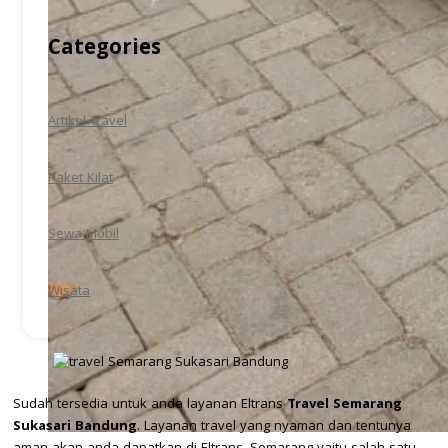
Categories
Artikel Travel
Paket Kilat
Sewa Mobil
Wisata
Sudah tersedia untuk anda layanan Eltrans
Travel Semarang
Sukasari Bandung
. Layanan travel yang nyaman dan tentunya