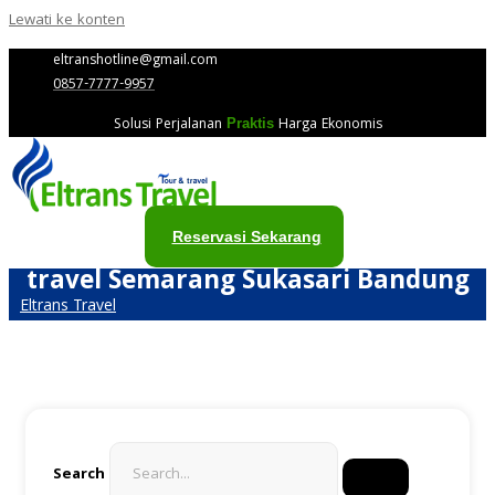
Lewati ke konten
eltranshotline@gmail.com
0857-7777-9957
Solusi Perjalanan
Harga Ekonomis
Praktis
Reservasi Sekarang
travel Semarang Sukasari Bandung
Eltrans Travel
Search