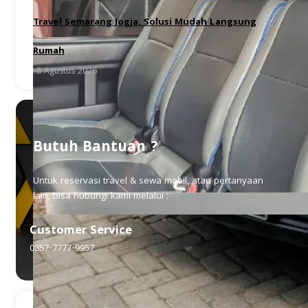
Travel Semarang Jogja, Solusi Mudah Langsung
Rumah
8 Agustus 2026
Butuh Bantuan ?
Untuk reservasi travel & sewa mobil, atau pertanyaan
lain, bisa hubungi kami melalui :
Customer Service
0857-7777-9957