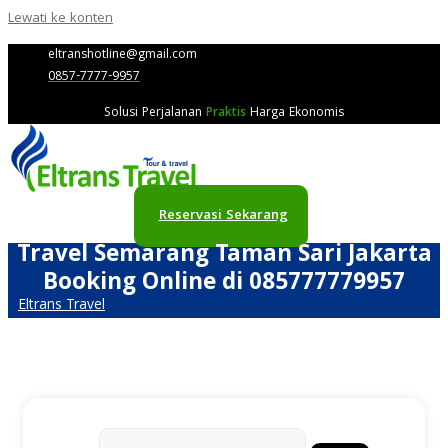
Lewati ke konten
eltranshotline@gmail.com
0857-7777-9957
Solusi Perjalanan
Praktis
Harga Ekonomis
Reservasi Sekarang
Travel Semarang Taman Sari Jakarta
Booking Online di 085777779957
Eltrans Travel