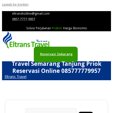
Lewati ke konten
eltranshotline@gmail.com
0857-7777-9957
Solusi Perjalanan
Praktis
Harga Ekonomis
Reservasi Sekarang
Travel Semarang Tanjung Priok
Reservasi Online 085777779957
Eltrans Travel