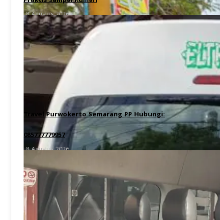
Praktis sampai Rumah
8 Agustus 2026
Travel Purwokerto Semarang PP Hubungi:
085777779957
8 Agustus 2026