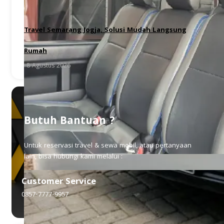
Travel Semarang Jogja, Solusi Mudah Langsung
Rumah
8 Agustus 2026
Butuh Bantuan ?
Untuk reservasi travel & sewa mobil, atau pertanyaan
lain, bisa hubungi kami melalui :
Customer Service
0857-7777-9957