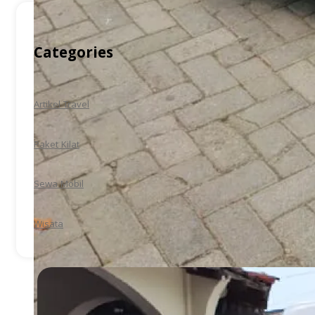
Categories
Artikel Travel
Paket Kilat
Sewa Mobil
Wisata