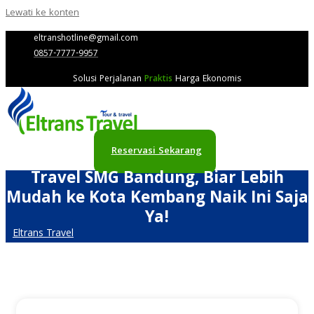
Lewati ke konten
eltranshotline@gmail.com
0857-7777-9957
Solusi Perjalanan
Praktis
Harga Ekonomis
Reservasi Sekarang
Travel SMG Bandung, Biar Lebih
Mudah ke Kota Kembang Naik Ini Saja
Ya!
Eltrans Travel