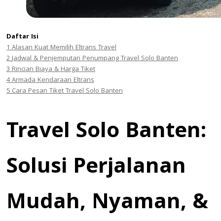
Daftar Isi
1
Alasan Kuat Memilih Eltrans Travel
2
Jadwal & Penjemputan Penumpang Travel Solo Banten
3
Rincian Biaya & Harga Tiket
4
Armada Kendaraan Eltrans
5
Cara Pesan Tiket Travel Solo Banten
Travel Solo Banten:
Solusi Perjalanan
Mudah, Nyaman, &