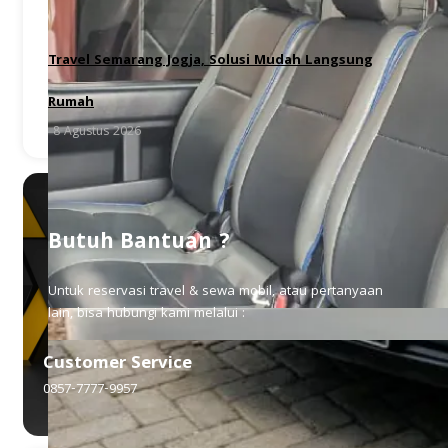
Travel Semarang Jogja, Solusi Mudah Langsung
Rumah
8 Agustus 2026
Butuh Bantuan ?
Untuk reservasi travel & sewa mobil, atau pertanyaan
lain, bisa hubungi kami melalui :
Customer Service
0857-7777-9957