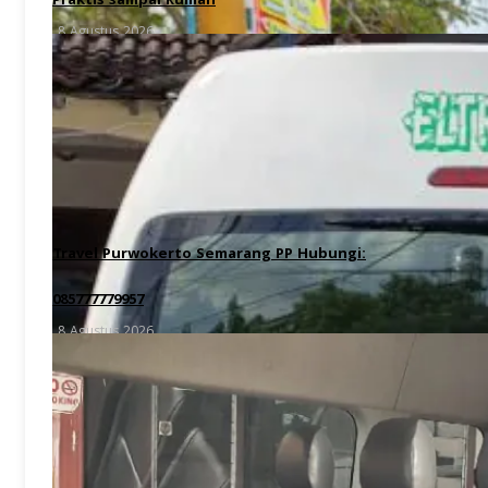
Praktis sampai Rumah
8 Agustus 2026
Travel Purwokerto Semarang PP Hubungi:
085777779957
8 Agustus 2026