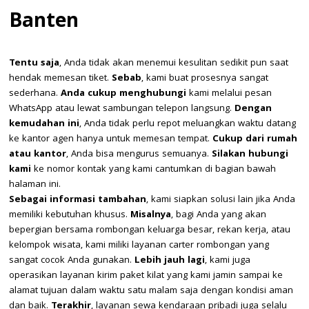
Banten
Tentu saja
, Anda tidak akan menemui kesulitan sedikit pun saat
hendak memesan tiket.
Sebab
, kami buat prosesnya sangat
sederhana.
Anda cukup menghubungi
kami melalui pesan
WhatsApp atau lewat sambungan telepon langsung.
Dengan
kemudahan ini
, Anda tidak perlu repot meluangkan waktu datang
ke kantor agen hanya untuk memesan tempat.
Cukup dari rumah
atau kantor
, Anda bisa mengurus semuanya.
Silakan hubungi
kami
ke nomor kontak yang kami cantumkan di bagian bawah
halaman ini.
Sebagai informasi tambahan
, kami siapkan solusi lain jika Anda
memiliki kebutuhan khusus.
Misalnya
, bagi Anda yang akan
bepergian bersama rombongan keluarga besar, rekan kerja, atau
kelompok wisata, kami miliki layanan carter rombongan yang
sangat cocok Anda gunakan.
Lebih jauh lagi
, kami juga
operasikan layanan kirim paket kilat yang kami jamin sampai ke
alamat tujuan dalam waktu satu malam saja dengan kondisi aman
dan baik.
Terakhir
, layanan sewa kendaraan pribadi juga selalu