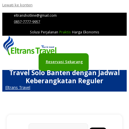
Lewati ke konten
eltranshotline@gmail.com
0857-7777-9957
Solusi Perjalanan
Praktis
Harga Ekonomis
Reservasi Sekarang
Travel Solo Banten dengan Jadwal
Keberangkatan Reguler
Eltrans Travel