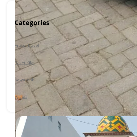
Categories
Artikel Travel
Paket Kilat
Sewa Mobil
Wisata