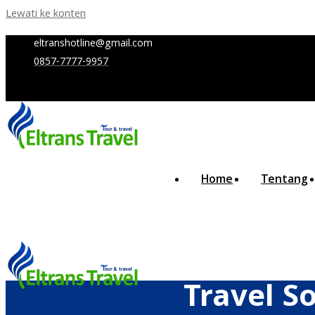
Lewati ke konten
eltranshotline@gmail.com
0857-7777-9957
Home
Tentang
Travel S