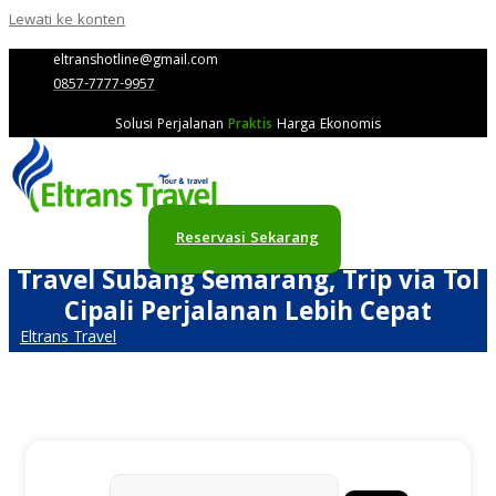
Lewati ke konten
eltranshotline@gmail.com
0857-7777-9957
Solusi Perjalanan
Praktis
Harga Ekonomis
Reservasi Sekarang
Travel Subang Semarang, Trip via Tol
Cipali Perjalanan Lebih Cepat
Eltrans Travel