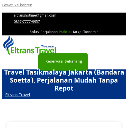
Lewati ke konten
eltranshotline@gmail.com
0857-7777-9957
Solusi Perjalanan
Praktis
Harga Ekonomis
Reservasi Sekarang
Travel Tasikmalaya Jakarta (Bandara
Soetta), Perjalanan Mudah Tanpa
Repot
Eltrans Travel