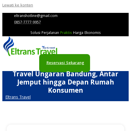
Lewati ke konten
eltranshotline@gmail.com
0857-7777-9957
Solusi Perjalanan
Praktis
Harga Ekonomis
Reservasi Sekarang
Travel Ungaran Bandung, Antar
Jemput hingga Depan Rumah
Konsumen
Eltrans Travel