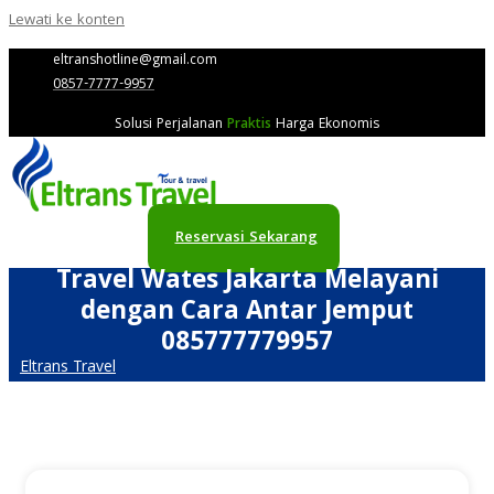
Lewati ke konten
eltranshotline@gmail.com
0857-7777-9957
Solusi Perjalanan
Praktis
Harga Ekonomis
Reservasi Sekarang
Travel Wates Jakarta Melayani
dengan Cara Antar Jemput
085777779957
Eltrans Travel