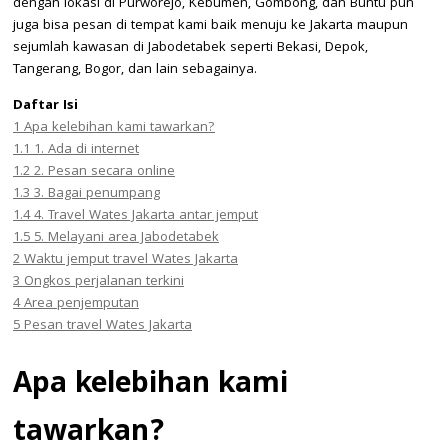
dengan lokasi di Purworejo, Kebumen, Gombong, dan Buntu pun
juga bisa pesan di tempat kami baik menuju ke Jakarta maupun
sejumlah kawasan di Jabodetabek seperti Bekasi, Depok,
Tangerang, Bogor, dan lain sebagainya.
Daftar Isi
1
Apa kelebihan kami tawarkan?
1.1
1. Ada di internet
1.2
2. Pesan secara online
1.3
3. Bagai penumpang
1.4
4. Travel Wates Jakarta antar jemput
1.5
5. Melayani area Jabodetabek
2
Waktu jemput travel Wates Jakarta
3
Ongkos perjalanan terkini
4
Area penjemputan
5
Pesan travel Wates Jakarta
Apa kelebihan kami
tawarkan?