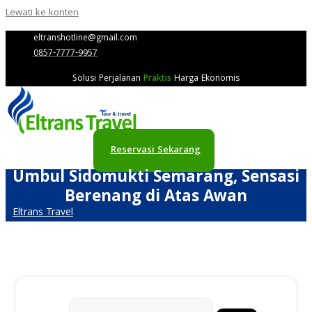
Lewati ke konten
eltranshotline@gmail.com
0857-7777-9957
Solusi Perjalanan
Praktis
Harga Ekonomis
Reservasi Sekarang
Umbul Sidomukti Semarang, Sensasi
Berenang di Atas Awan
Eltrans Travel