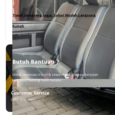
Travel Semarang Jogja, Solusi Mudah Langsung
Rumah
8 Agustus 2026
Butuh Bantuan ?
Untuk reservasi travel & sewa mobil, atau pertanyaan
lain, bisa hubungi kami melalui :
Customer Service
0857-7777-9957