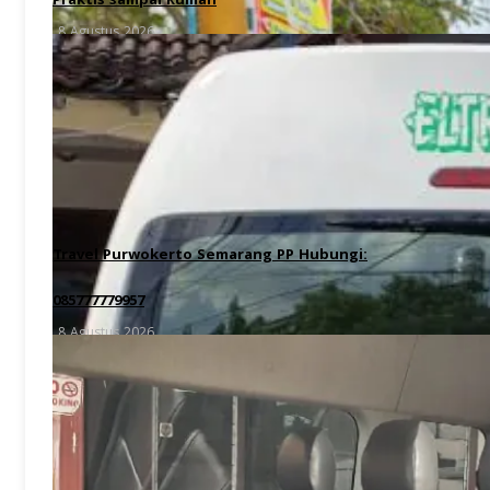
Praktis sampai Rumah
8 Agustus 2026
Travel Purwokerto Semarang PP Hubungi:
085777779957
8 Agustus 2026