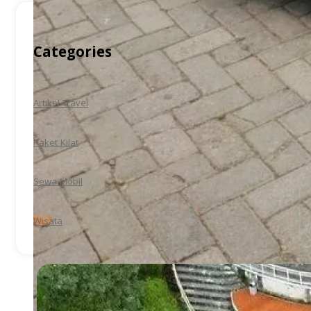
Categories
Artikel Travel
Paket Kilat
Sewa Mobil
Wisata