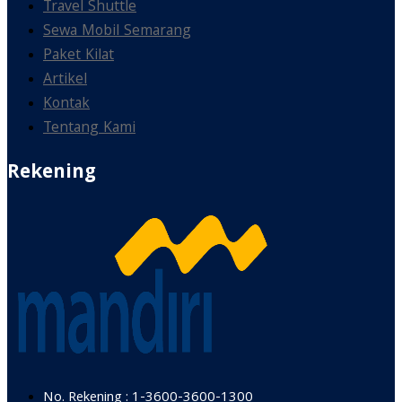
Travel Shuttle
Sewa Mobil Semarang
Paket Kilat
Artikel
Kontak
Tentang Kami
Rekening
No. Rekening : 1-3600-3600-1300