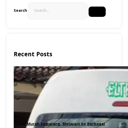
Search
Recent Posts
Travel Murah Semarang, Melayani ke Berbagai