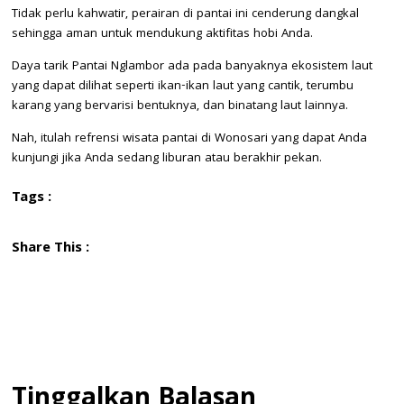
Tidak perlu kahwatir, perairan di pantai ini cenderung dangkal
sehingga aman untuk mendukung aktifitas hobi Anda.
Daya tarik Pantai Nglambor ada pada banyaknya ekosistem laut
yang dapat dilihat seperti ikan-ikan laut yang cantik, terumbu
karang yang bervarisi bentuknya, dan binatang laut lainnya.
Nah, itulah refrensi wisata pantai di Wonosari yang dapat Anda
kunjungi jika Anda sedang liburan atau berakhir pekan.
Tags :
Share This :
Tinggalkan Balasan