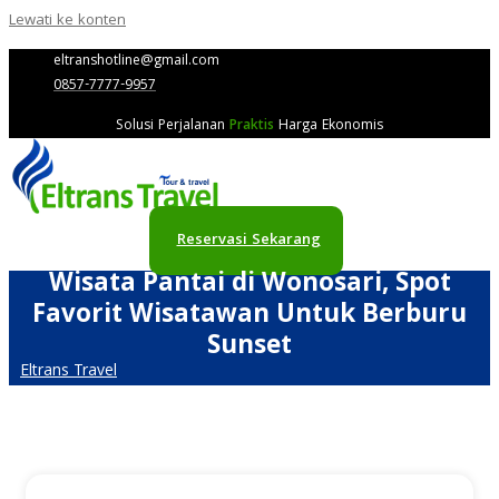
Lewati ke konten
eltranshotline@gmail.com
0857-7777-9957
Solusi Perjalanan
Praktis
Harga Ekonomis
Reservasi Sekarang
Wisata Pantai di Wonosari, Spot
Favorit Wisatawan Untuk Berburu
Sunset
Eltrans Travel