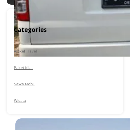
Categories
Artikel Travel
Paket Kilat
Sewa Mobil
Wisata