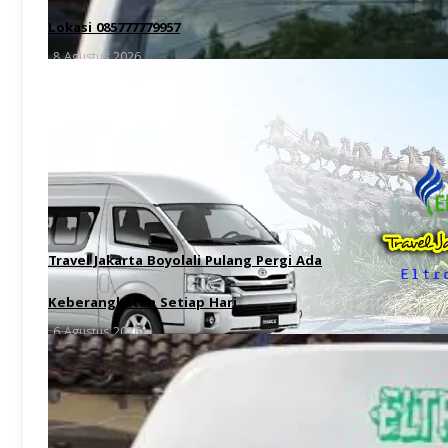
Lokasi 085777779957
8 Agustus 2026
Travel Jakarta Boyolali Pulang Pergi Ada
Keberangkatan Setiap Hari
6 Agustus 2026