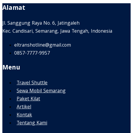
Alamat
Jl. Sanggung Raya No. 6, Jatingaleh
Kec. Candisari, Semarang, Jawa Tengah, Indonesia
eltranshotline@gmail.com
0857-7777-9957
Menu
Travel Shuttle
Sewa Mobil Semarang
Paket Kilat
Artikel
Kontak
Tentang Kami