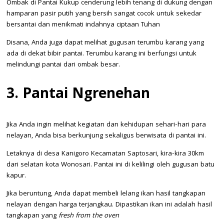
Ombak di Pantai Kukup cenderung lebih tenang di dukung dengan
hamparan pasir putih yang bersih sangat cocok untuk sekedar
bersantai dan menikmati indahnya ciptaan Tuhan
Disana, Anda juga dapat melihat gugusan terumbu karang yang
ada di dekat bibir pantai. Terumbu karang ini berfungsi untuk
melindungi pantai dari ombak besar.
3. Pantai Ngrenehan
Jika Anda ingin melihat kegiatan dan kehidupan sehari-hari para
nelayan, Anda bisa berkunjung sekaligus berwisata di pantai ini.
Letaknya di desa Kanigoro Kecamatan Saptosari, kira-kira 30km
dari selatan kota Wonosari. Pantai ini di kelilingi oleh gugusan batu
kapur.
Jika beruntung, Anda dapat membeli lelang ikan hasil tangkapan
nelayan dengan harga terjangkau. Dipastikan ikan ini adalah hasil
tangkapan yang
fresh from the oven