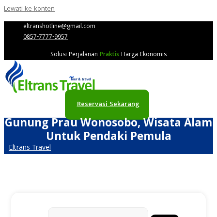
Lewati ke konten
eltranshotline@gmail.com
0857-7777-9957
Solusi Perjalanan
Praktis
Harga Ekonomis
Reservasi Sekarang
Gunung Prau Wonosobo, Wisata Alam
Untuk Pendaki Pemula
Eltrans Travel