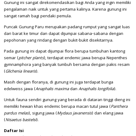
Gunung ini sangat direkomendasikan bagi Anda yang ingin memiliki
pengalaman naik untuk yang pertama kalinya. Karena gunung ini
sangat ramah bagi pendaki pemula.
Puncak Gunung Paru merupakan padang rumput yang sangat luas
dari barat ke timur dan dapat dijumpai sabana-sabana dengan
pepohonan yang rindang dengan bukit-bukit disekitarnya.
Pada gunung ini dapat dijumpai flora berupa tumbuhan kantong
semar (
pitcher plants
), terdapat endemic jawa berupa Nepenthes
gymnamphora yang banyak tumbuh bersama dengan pakis resam
(
Glichenia linearis
).
Masih dengan floranya, di gunung ini juga terdapat bunga
edelweiss jawa (
Anaphalis maxima
dan
Anaphalis longifolia
).
Untuk fauna sendiri gunung yang berada di dataran tinggi dieng ini
memiliki hewan khas endemic berupa macan tutul jawa (
Panthera
pardus melas
), sigung jawa (
Mydaus javanensis
) dan elang jawa
(
Nisaetus bastelsi
).
Daftar Isi