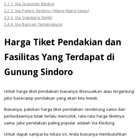
2.1
1. Via Grasindo Kledug
2.2
2. Via Pajero Sindoro (Alang-Alang Sewu)
2.3
3. Via Sigedang Tambi
2.4
4. Via Bansari Temanggung
Harga Tiket Pendakian dan
Fasilitas Yang Terdapat di
Gunung Sindoro
Untuk harga tiket pendakian biasanya disesuaikan atau tergantung
jalur basecamp pendakian yang akan kita lewati.
Biasanya, patokan harga tiket pendakian cenderung sama dan
perbedaannya tidak terlalu mencolok, rata-rata harga tiketnya
sama. Jalur pendakian paling popular adalah Via Kledung.
Untuk dapat sampai ke lokasi ini, Anda biasanya membutuhkan