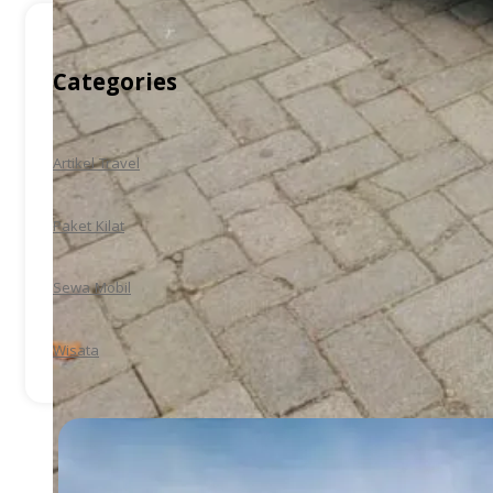
Categories
Artikel Travel
Paket Kilat
Sewa Mobil
Wisata