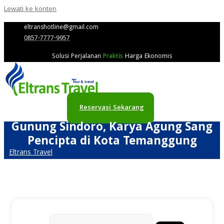
Lewati ke konten
eltranshotline@gmail.com
0857-7777-9957
Solusi Perjalanan
Praktis
Harga Ekonomis
Reservasi Sekarang
Gunung Sindoro, Karya Agung Sang
Pencipta di Kota Temanggung
Eltrans Travel