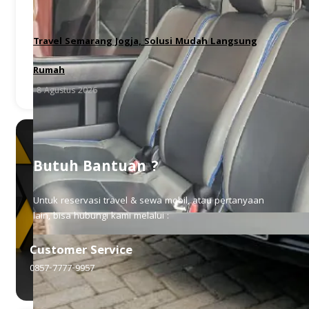
Travel Semarang Jogja, Solusi Mudah Langsung
Rumah
8 Agustus 2026
Butuh Bantuan ?
Untuk reservasi travel & sewa mobil, atau pertanyaan
lain, bisa hubungi kami melalui :
Customer Service
0857-7777-9957