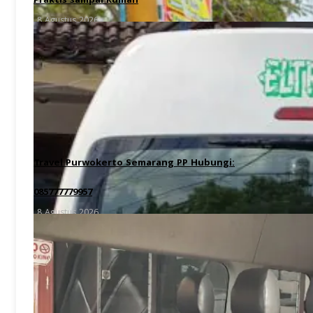
Praktis sampai Rumah
8 Agustus 2026
Travel Purwokerto Semarang PP Hubungi:
085777779957
8 Agustus 2026