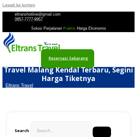
Lewati ke konten
eltranshotline@gmail.com
0857-7777-9957
Praktis
Solusi Perjalanan
Harga Ekonomis
Reservasi Sekarang
Travel Malang Kendal Terbaru, Segini
Harga Tiketnya
Eltrans Travel
Search