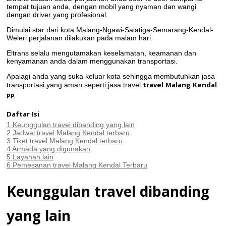
tempat tujuan anda, dengan mobil yang nyaman dan wangi
dengan driver yang profesional.
Dimulai star dari kota Malang-Ngawi-Salatiga-Semarang-Kendal-
Weleri perjalanan dilakukan pada malam hari.
Eltrans selalu mengutamakan keselamatan, keamanan dan
kenyamanan anda dalam menggunakan transportasi.
Apalagi anda yang suka keluar kota sehingga membutuhkan jasa
travel Malang Kendal
transportasi yang aman seperti jasa travel
PP.
Daftar Isi
1
Keunggulan travel dibanding yang lain
2
Jadwal travel Malang Kendal terbaru
3
Tiket travel Malang Kendal terbaru
4
Armada yang digunakan
5
Layanan lain
6
Pemesanan travel Malang Kendal Terbaru
Keunggulan travel dibanding
yang lain