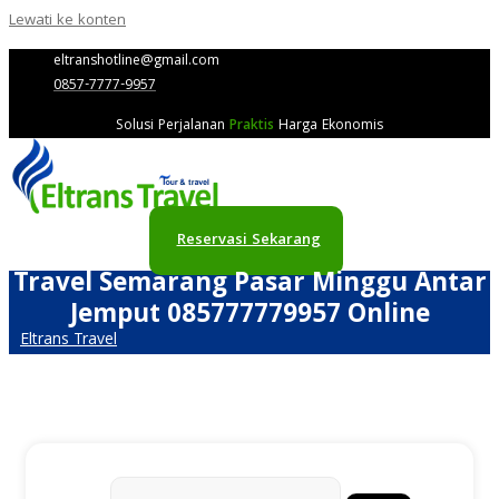
Lewati ke konten
eltranshotline@gmail.com
0857-7777-9957
Solusi Perjalanan
Praktis
Harga Ekonomis
Reservasi Sekarang
Travel Semarang Pasar Minggu Antar
Jemput 085777779957 Online
Eltrans Travel